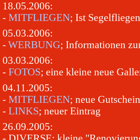
18.05.2006:
-
MITFLIEGEN
; Ist Segelfliege
05.03.2006:
-
WERBUNG
; Informationen z
03.03.2006:
-
FOTOS
; eine kleine neue Galle
04.11.2005:
-
MITFLIEGEN
; neue Gutschei
-
LINKS
; neuer Eintrag
26.09.2005:
- DIVERSE; kleine "Renovierung